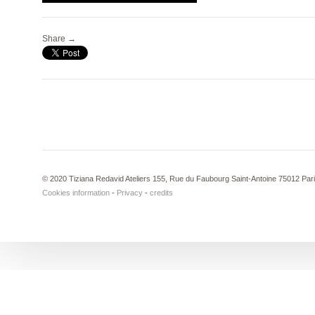
Share →
© 2020 Tiziana Redavid Ateliers 155, Rue du Faubourg Saint-Antoine 75012 Par
Cookies information
-
Privacy
-
credits