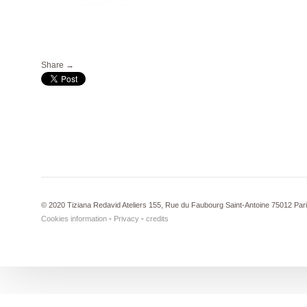
Share →
© 2020 Tiziana Redavid Ateliers 155, Rue du Faubourg Saint-Antoine 75012 Par
Cookies information
-
Privacy
-
credits