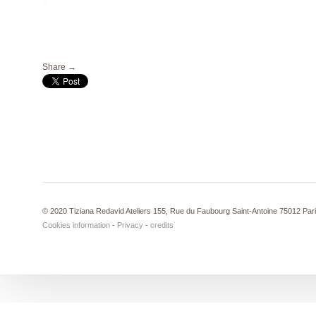
Share →
© 2020 Tiziana Redavid Ateliers 155, Rue du Faubourg Saint-Antoine 75012 Par
Cookies information
-
Privacy
-
credits